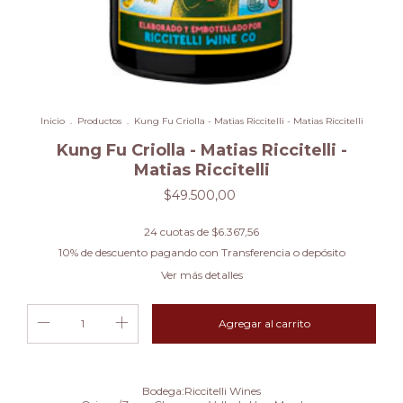
Inicio
.
Productos
.
Kung Fu Criolla - Matias Riccitelli - Matias Riccitelli
Kung Fu Criolla - Matias Riccitelli -
Matias Riccitelli
$49.500,00
24
cuotas de
$6.367,56
10% de descuento
pagando con Transferencia o depósito
Ver más detalles
Bodega:Riccitelli Wines