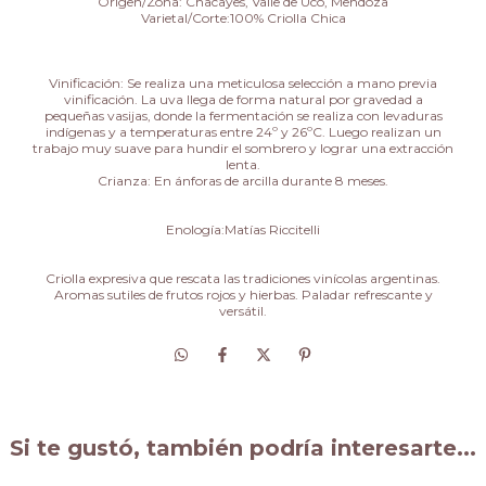
Origen/Zona: Chacayes, Valle de Uco, Mendoza
Varietal/Corte:100% Criolla Chica
Vinificación: Se realiza una meticulosa selección a mano previa
vinificación. La uva llega de forma natural por gravedad a
pequeñas vasijas, donde la fermentación se realiza con levaduras
indígenas y a temperaturas entre 24º y 26ºC. Luego realizan un
trabajo muy suave para hundir el sombrero y lograr una extracción
lenta.
Crianza: En ánforas de arcilla durante 8 meses.
Enología:Matías Riccitelli
Criolla expresiva que rescata las tradiciones vinícolas argentinas.
Aromas sutiles de frutos rojos y hierbas. Paladar refrescante y
versátil.
Si te gustó, también podría interesarte...