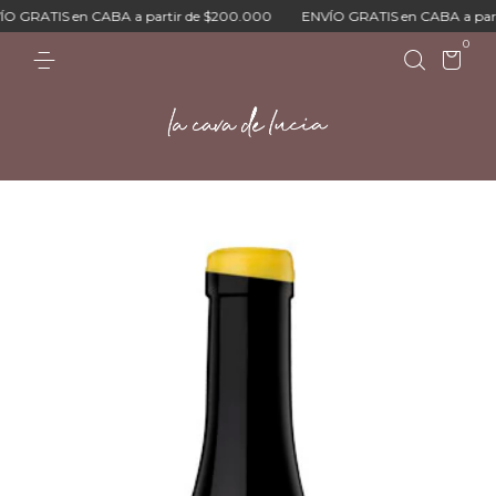
GRATIS en CABA a partir de $200.000
ENVÍO GRATIS en CABA a parti
0