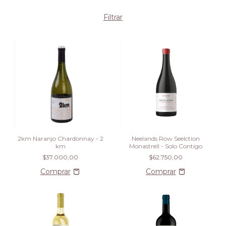
Filtrar
2km Naranjo Chardonnay - 2
Neelands Row Seelction
km
Monastrell - Solo Contigo
$37.000,00
$62.750,00