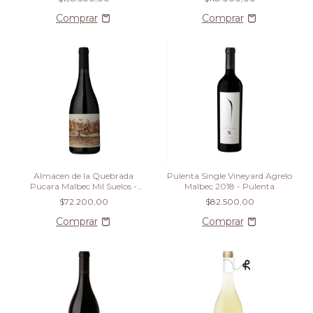
Almacen de la Quebrada
Pulenta Single Vineyard Agrelo
Pucara Malbec Mil Suelos -
Malbec 2018 - Pulenta
Almacen de La Quebrada
$72.200,00
$82.500,00