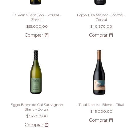
La Reina Semillón - Zorzal -
Eggo Tiza Malbec - Zorzal -
Zorzal
Zorzal
$55.000,00
$40.370,00
Eggo Blanc de Cal Sauvignon
Tikal Natural Blend - Tikal
Blanc - Zorzal
$45.000,00
$36.700,00