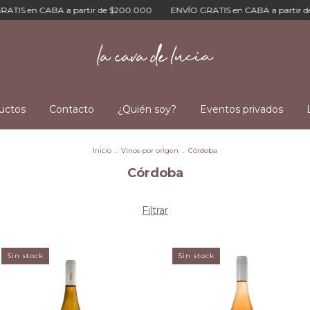
IS en CABA a partir de $200.000
ENVÍO GRATIS en CABA a partir de
uctos
Contacto
¿Quién soy?
Eventos privados
Inicio
.
Vinos por origen
.
Córdoba
Córdoba
Filtrar
Sin stock
Sin stock