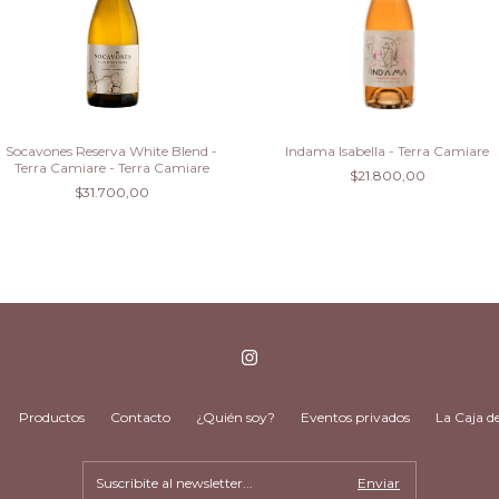
Socavones Reserva White Blend -
Indama Isabella - Terra Camiare
Terra Camiare - Terra Camiare
$21.800,00
$31.700,00
Productos
Contacto
¿Quién soy?
Eventos privados
La Caja d