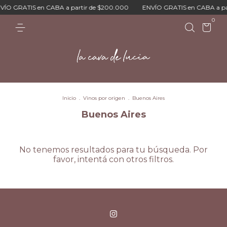
ÍO GRATIS en CABA a partir de $200.000
ENVÍO GRATIS en CABA a pa
0
Inicio
.
Vinos por origen
.
Buenos Aires
Buenos Aires
No tenemos resultados para tu búsqueda. Por
favor, intentá con otros filtros.